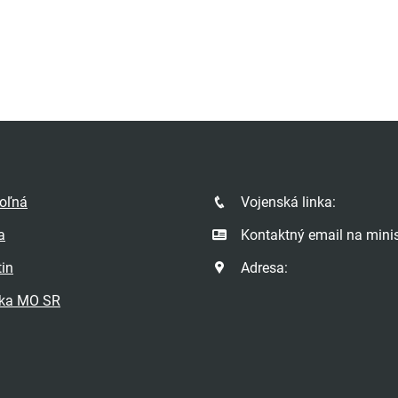
poľná
Vojenská linka:
a
Kontaktný email na minis
tin
Adresa:
ka MO SR