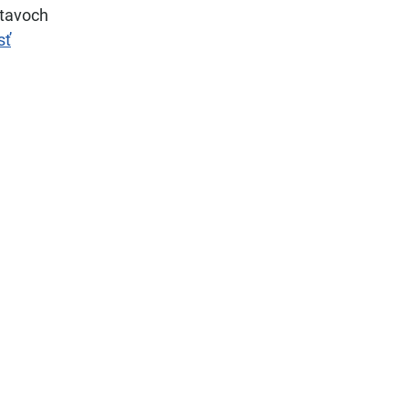
stavoch
sť