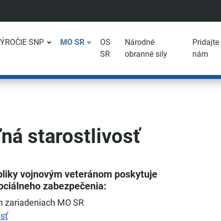
VÝROČIE SNP
MO SR
OS
Národné
Pridajte
SR
obranné sily
nám
ná starostlivosť
bliky vojnovým veteránom poskytuje
ociálneho zabezpečenia:
ch zariadeniach MO SR
sť