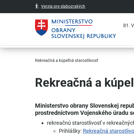
Verzia pre slabozrakých
81. 
Skočiť na hlavnú navigáciu
Skočiť na obsah
Skočiť na bočný panel
Skočiť na pätičku
Kontakt
Prehlásenie o prístupnosti
Rekreačná a kúpeľná starostlivosť
Rekreačná a kúpeľ
Ministerstvo obrany Slovenskej repu
prostredníctvom Vojenského úradu s
rekreačnú starostlivosť v rekreačný
Prihlášky:
Rekreačná starostlivo