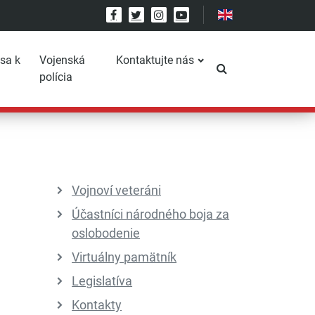
Facebook
Twitter
Instagram
YouTube
 sa k
Vojenská
Kontaktujte nás
Prepnúť vyhľadáv
polícia
Vojnoví veteráni
Účastníci národného boja za
oslobodenie
Virtuálny pamätník
Legislatíva
Kontakty