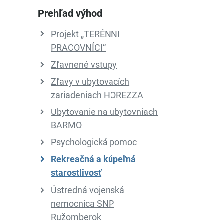
Prehľad výhod
Projekt „TERÉNNI
PRACOVNÍCI“
Zľavnené vstupy
Zľavy v ubytovacích
zariadeniach HOREZZA
Ubytovanie na ubytovniach
BARMO
Psychologická pomoc
Rekreačná a kúpeľná
starostlivosť
Ústredná vojenská
nemocnica SNP
Ružomberok