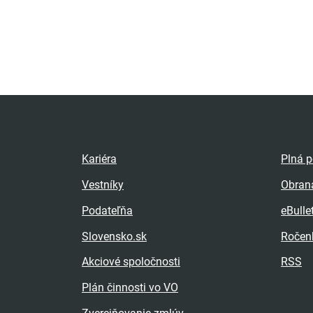
Kariéra
Plná 
Vestníky
Obran
Podateľňa
eBulle
Slovensko.sk
Ročen
Akciové spoločnosti
RSS
Plán činnosti vo VO