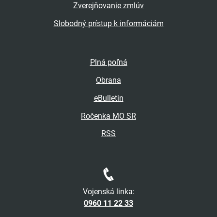
Zverejňovanie zmlúv
Slobodný prístup k informáciám
Plná poľná
Obrana
eBulletin
Ročenka MO SR
RSS
Vojenská linka:
0960 11 22 33