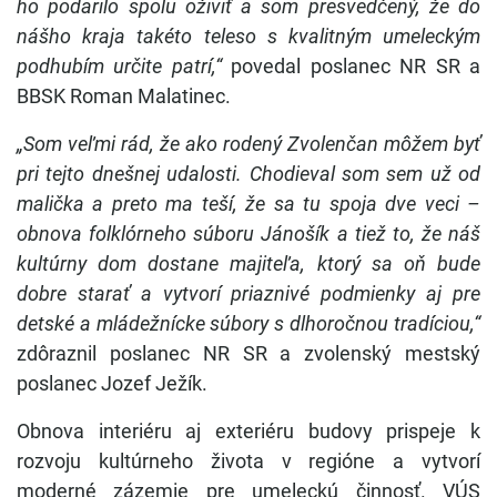
ho podarilo spolu oživiť a som presvedčený, že do
nášho kraja takéto teleso s kvalitným umeleckým
podhubím určite patrí,“
povedal poslanec NR SR a
BBSK Roman Malatinec.
„Som veľmi rád, že ako rodený Zvolenčan môžem byť
pri tejto dnešnej udalosti. Chodieval som sem už od
malička a preto ma teší, že sa tu spoja dve veci –
obnova folklórneho súboru Jánošík a tiež to, že náš
kultúrny dom dostane majiteľa, ktorý sa oň bude
dobre starať a vytvorí priaznivé podmienky aj pre
detské a mládežnícke súbory s dlhoročnou tradíciou,“
zdôraznil poslanec NR SR a zvolenský mestský
poslanec Jozef Ježík.
Obnova interiéru aj exteriéru budovy prispeje k
rozvoju kultúrneho života v regióne a vytvorí
moderné zázemie pre umeleckú činnosť. VÚS