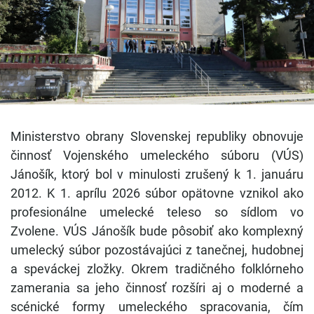
Ministerstvo obrany Slovenskej republiky obnovuje
činnosť Vojenského umeleckého súboru (VÚS)
Jánošík, ktorý bol v minulosti zrušený k 1. januáru
2012. K 1. aprílu 2026 súbor opätovne vznikol ako
profesionálne umelecké teleso so sídlom vo
Zvolene. VÚS Jánošík bude pôsobiť ako komplexný
umelecký súbor pozostávajúci z tanečnej, hudobnej
a speváckej zložky. Okrem tradičného folklórneho
zamerania sa jeho činnosť rozšíri aj o moderné a
scénické formy umeleckého spracovania, čím