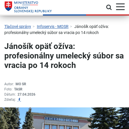
Prepnú
Skočiť na hlavnú navigáciu
Skočiť na obsah
Skočiť na bočný panel
Skočiť na pätičku
Kontakt
Prehlásenie o prístupnosti
Tlačové správy
Infoservis - MOSR
Jánošík opäť ožíva:
profesionálny umelecký súbor sa vracia po 14 rokoch
Jánošík opäť ožíva:
profesionálny umelecký súbor sa
vracia po 14 rokoch
Autor:
MO SR
Foto:
TASR
Dátum:
27.04.2026
Zdieľať na Facebook
Zdieľaj: