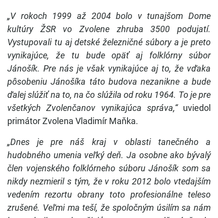
„V rokoch 1999 až 2004 bolo v tunajšom Dome
kultúry ŽSR vo Zvolene zhruba 3500 podujatí.
Vystupovali tu aj detské železničné súbory a je preto
vynikajúce, že tu bude opäť aj folklórny súbor
Jánošík. Pre nás je však vynikajúce aj to, že vďaka
pôsobeniu Jánošíka táto budova nezanikne a bude
ďalej slúžiť na to, na čo slúžila od roku 1964. To je pre
všetkých Zvolenčanov vynikajúca správa,“
uviedol
primátor Zvolena Vladimír Maňka.
„Dnes je pre náš kraj v oblasti tanečného a
hudobného umenia veľký deň. Ja osobne ako bývalý
člen vojenského folklórneho súboru Jánošík som sa
nikdy nezmieril s tým, že v roku 2012 bolo vtedajším
vedením rezortu obrany toto profesionálne teleso
zrušené. Veľmi ma teší, že spoločným úsilím sa nám