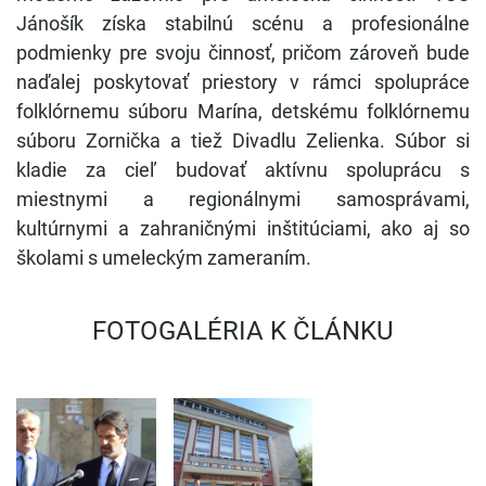
Jánošík získa stabilnú scénu a profesionálne
podmienky pre svoju činnosť, pričom zároveň bude
naďalej poskytovať priestory v rámci spolupráce
folklórnemu súboru Marína, detskému folklórnemu
súboru Zornička a tiež Divadlu Zelienka. Súbor si
kladie za cieľ budovať aktívnu spoluprácu s
miestnymi a regionálnymi samosprávami,
kultúrnymi a zahraničnými inštitúciami, ako aj so
školami s umeleckým zameraním.
JÁNOŠÍ
FOTOGALÉRIA K ČLÁNKU