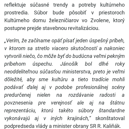
reflektuje súčasné trendy a potreby kultúrneho
prostredia. Súbor bude pôsobiť v priestoroch
Kultúrneho domu železničiarov vo Zvolene, ktorý
postupne prejde stavebnou revitalizáciou.
„Verím, že začíname opäť písať jeden úspešný príbeh,
v ktorom sa stretlo viacero skutočností a nakoniec
vytvorili niečo, čo môže byť do budúcna veľmi pekným
príbehom úspechu. Jánošík bol dlhé roky
neoddeliteľnou súčasťou ministerstva, preto je veľmi
dôležité, aby sme kultúru a tieto tradície mohli
podávať ďalej aj v podobe profesionálnej scény
predurčenej nielen na rozdávanie radosti a
povznesenia pre verejnosť ale aj na štátnu
reprezentáciu, ktorú takéto súbory štandardne
vykonávajú aj v iných krajinách,“
skonštatoval
podpredseda vlády a minister obrany SR R. Kaliňák.