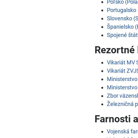
Poľsko (Pola
Portugalsko
Slovensko (S
Španielsko 
Spojené štá
Rezortné 
Vikariát MV 
Vikariát ZVJ
Ministerstvo
Ministerstvo
Zbor väzensk
Železničná p
Farnosti 
Vojenská far