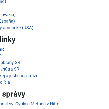
nd)
lovakia)
(España)
ty americké (USA)
linky
SR
S
 obrany SR
 vnútra SR
ej a justičnej stráže
olícia
a správy
nosť sv. Cyrila a Metoda v Nitre