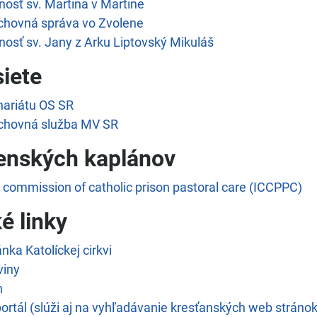
nosť sv. Martina v Martine
chovná správa vo Zvolene
nosť sv. Jany z Arku Liptovský Mikuláš
siete
inariátu OS SR
uchovná služba MV SR
enských kaplánov
l commission of catholic prison pastoral care (ICCPPC)
é linky
ánka Katolíckej cirkvi
viny
n
ortál (slúži aj na vyhľadávanie kresťanských web stránok