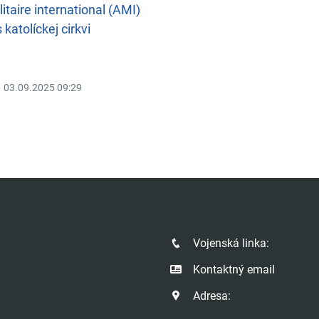
itaire international (AMI)
katolíckej cirkvi
03.09.2025 09:29
Vojenská linka:
Kontaktný email
Adresa: