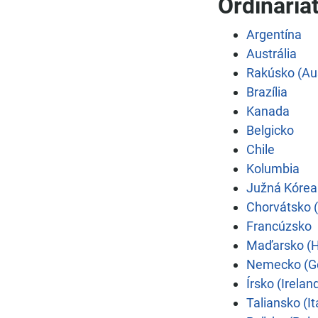
Ordinariát
Argentína
Austrália
Rakúsko (Aus
Brazília
Kanada
Belgicko
Chile
Kolumbia
Južná Kórea
Chorvátsko (
Francúzsko
Maďarsko (H
Nemecko (G
Írsko (Irelan
Taliansko (It