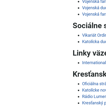
Vojenská far
Vojenská du
Vojenská far
Sociálne 
Vikariát Ord
Katolícka d
Linky väz
Internationa
Kresťansk
Oficiálna str
Katolícke no
Rádio Lume
Kresťanský p