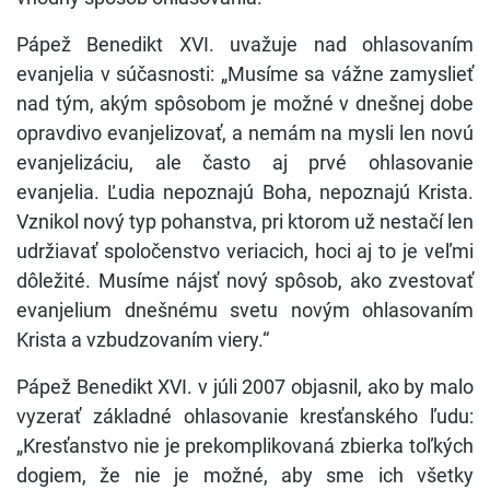
Pápež Benedikt XVI. uvažuje nad ohlasovaním
evanjelia v súčasnosti: „Musíme sa vážne zamyslieť
nad tým, akým spôsobom je možné v dnešnej dobe
opravdivo evanjelizovať, a nemám na mysli len novú
evanjelizáciu, ale často aj prvé ohlasovanie
evanjelia. Ľudia nepoznajú Boha, nepoznajú Krista.
Vznikol nový typ pohanstva, pri ktorom už nestačí len
udržiavať spoločenstvo veriacich, hoci aj to je veľmi
dôležité. Musíme nájsť nový spôsob, ako zvestovať
evanjelium dnešnému svetu novým ohlasovaním
Krista a vzbudzovaním viery.“
Pápež Benedikt XVI. v júli 2007 objasnil, ako by malo
vyzerať základné ohlasovanie kresťanského ľudu:
„Kresťanstvo nie je prekomplikovaná zbierka toľkých
dogiem, že nie je možné, aby sme ich všetky