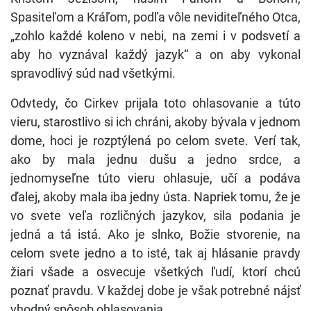
Spasiteľom a Kráľom, podľa vôle neviditeľného Otca,
„zohlo každé koleno v nebi, na zemi i v podsvetí a
aby ho vyznával každý jazyk“ a on aby vykonal
spravodlivý súd nad všetkými.
Odvtedy, čo Cirkev prijala toto ohlasovanie a túto
vieru, starostlivo si ich chráni, akoby bývala v jednom
dome, hoci je rozptýlená po celom svete. Verí tak,
ako by mala jednu dušu a jedno srdce, a
jednomyseľne túto vieru ohlasuje, učí a podáva
ďalej, akoby mala iba jedny ústa. Napriek tomu, že je
vo svete veľa rozličných jazykov, sila podania je
jedná a tá istá. Ako je slnko, Božie stvorenie, na
celom svete jedno a to isté, tak aj hlásanie pravdy
žiari všade a osvecuje všetkých ľudí, ktorí chcú
poznať pravdu. V každej dobe je však potrebné nájsť
vhodný spôsob ohlasovania.