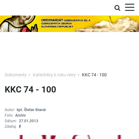
Prepnú
Skočiť na hlavnú navigáciu
Skočiť na obsah
Skočiť na bočný panel
Skočiť na pätičku
Kontakt
Prehlásenie o prístupnosti
Dokumenty
Katechézy k roku viery
KKC 74 - 100
KKC 74 - 100
Autor:
kpt. Štefan Blanár
Foto:
Archív
Dátum:
27.01.2013
Zdieľať na Facebook
Zdieľaj