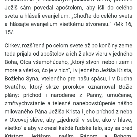
Ježiš sám povedal apoštolom, aby išli do celého
sveta a hlásali evanjelium: „Choďte do celého sveta
a hlásajte evanjelium všetkému stvoreniu.“ /Mk 16,
15/.
Cirkev, rozšírená po celom svete až po končiny zeme
teda prijala od apoštolov a ich žiakov vieru v jedného
Boha, Otca všemohúceho, „ktorý stvoril nebo i zem i
more a všetko, čo je v nich“, i v jedného Ježiša Krista,
Božieho Syna, vteleného pre našu spásu, i v Ducha
Svätého, ktorý skrze prorokov oznamoval Božie
plány: príchod i narodenie z Panny, umučenie,
zmŕtvychvstanie a telesné nanebovstúpenie nášho
milovaného Pána Ježiša Krista i jeho príchod z neba
v Otcovej sláve, aby „zjednotil v sebe, ako v hlave,
všetko“ a aby vzkriesil každé ľudské telo, aby sa pred
Kristom Ježišom, naším Pánom a Bohom,