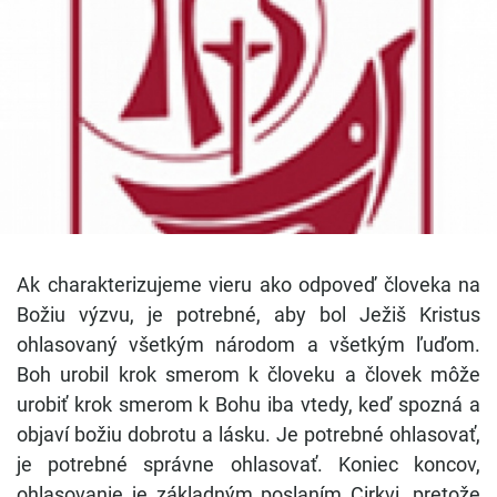
Ak charakterizujeme vieru ako odpoveď človeka na
Božiu výzvu, je potrebné, aby bol Ježiš Kristus
ohlasovaný všetkým národom a všetkým ľuďom.
Boh urobil krok smerom k človeku a človek môže
urobiť krok smerom k Bohu iba vtedy, keď spozná a
objaví božiu dobrotu a lásku. Je potrebné ohlasovať,
je potrebné správne ohlasovať. Koniec koncov,
ohlasovanie je základným poslaním Cirkvi, pretože