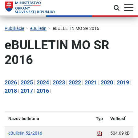
Prepnú
Skočiť na hlavnú navigáciu
Skočiť na obsah
Skočiť na bočný panel
Skočiť na pätičku
Kontakt
Prehlásenie o prístupnosti
Publikácie
eBulletin
eBULLETIN MO SR 2016
eBULLETIN MO SR
2016
2026
|
2025
|
2024
|
2023
|
2022
|
2021
|
2020
|
2019
|
2018
|
2017
|
2016
|
Názov bulletinu
Typ
Veľkosť
eBulletin 52/2016
504.09 kB