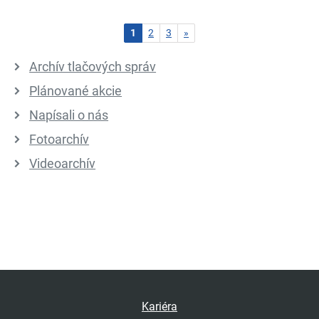
Aktuálna stránka
Nasledujuca-strana
1
2
3
»
Archív tlačových správ
Plánované akcie
Napísali o nás
Fotoarchív
Videoarchív
Kariéra